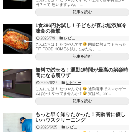
円？って 思いますよね。 ...
記事を読む
1食396円お試し！子どもが喜ぶ無添加冷
凍食の衝撃
2025/7/9
レビュー
こんにちは！ たつやんです
同僚に教えてもらった
FIT FOOD HOMEを試してみたら、 ...
記事を読む
無料で試せる！通勤1時間が最高の娯楽時
間になる裏ワザ
2025/6/27
レビュー
こんにちは！ たつやんです
通勤電車でスマホゲー
ムばかり やってませんか？
実は私、37...
記事を読む
もっと早く知りたかった！高齢者に優し
いハウスクリーニング
2025/6/25
レビュー