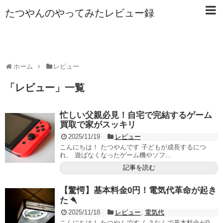
たつやんのやってみたレビュー録
ホーム
レビュー
「
レビュー
」
一覧
忙しい父親必見！自宅で完結するゲーム
買取で家がスッキリ
2025/11/19
レビュー
こんにちは！ たつやんです 子どもが成長するにつ
れ、 遊ばなくなったゲーム機やソフ...
記事を読む
【驚愕】基本料金0円！電気代革命が起き
た
2025/11/18
レビュー
,
電気代
こんにちは！ たつやんです ん？なんで基本料金が0