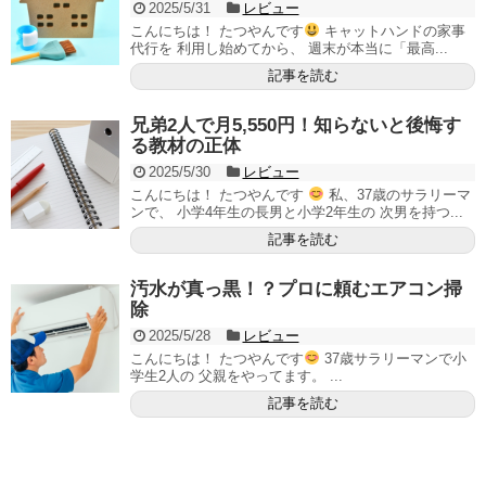
2025/5/31
レビュー
こんにちは！ たつやんです
キャットハンドの家事
代行を 利用し始めてから、 週末が本当に「最高...
記事を読む
兄弟2人で月5,550円！知らないと後悔す
る教材の正体
2025/5/30
レビュー
こんにちは！ たつやんです
私、37歳のサラリーマ
ンで、 小学4年生の長男と小学2年生の 次男を持つ...
記事を読む
汚水が真っ黒！？プロに頼むエアコン掃
除
2025/5/28
レビュー
こんにちは！ たつやんです
37歳サラリーマンで小
学生2人の 父親をやってます。 ...
記事を読む