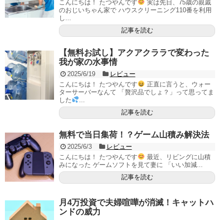
こんにちは！ たつやんです
実は先日、75歳の親戚
のおじいちゃん家で ハウスクリーニング110番を利用
し...
記事を読む
【無料お試し】アクアクララで変わった
我が家の水事情
2025/6/19
レビュー
こんにちは！ たつやんです
正直に言うと、ウォー
ターサーバーなんて 「贅沢品でしょ？」って思ってま
した
...
記事を読む
無料で当日集荷！？ゲーム山積み解決法
2025/6/3
レビュー
こんにちは！ たつやんです
最近、リビングに山積
みになった ゲームソフトを見て妻に 「いい加減...
記事を読む
月4万投資で夫婦喧嘩が消滅！キャットハ
ンドの威力