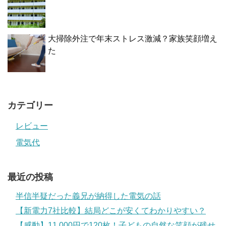
大掃除外注で年末ストレス激減？家族笑顔増え
た
カテゴリー
レビュー
電気代
最近の投稿
半信半疑だった義兄が納得した電気の話
【新電力7社比較】結局どこが安くてわかりやすい？
【感動】11,000円で120枚！子どもの自然な笑顔が残せ